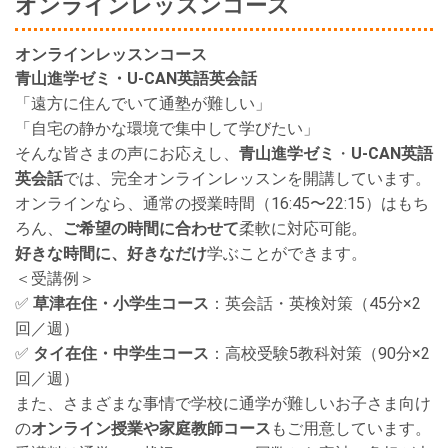
オンラインレッスンコース
オンラインレッスンコース
青山進学ゼミ・U-CAN英語英会話
「遠方に住んでいて通塾が難しい」
「自宅の静かな環境で集中して学びたい」
そんな皆さまの声にお応えし、
青山進学ゼミ
・
U-CAN英語
英会話
では、完全オンラインレッスンを開講しています。
オンラインなら、通常の授業時間（16:45〜22:15）はもち
ろん、
ご希望の時間に合わせて
柔軟に対応可能。
好きな時間に、好きなだけ
学ぶことができます。
＜受講例＞
✅
草津在住・小学生コース
：英会話・英検対策（45分×2
回／週）
✅
タイ在住・中学生コース
：高校受験5教科対策（90分×2
回／週）
また、さまざまな事情で学校に通学が難しいお子さま向け
の
オンライン授業や家庭教師コース
もご用意しています。